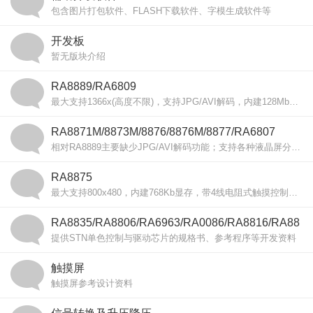
包含图片打包软件、FLASH下载软件、字模生成软件等
开发板
暂无版块介绍
RA8889/RA6809
最大支持1366x(高度不限)，支持JPG/AVI解码，内建128Mb显存，输出TTL(RGB 16/18/24bit)信号
RA8871M/8873M/8876/8876M/8877/RA6807
相对RA8889主要缺少JPG/AVI解码功能；支持各种液晶屏分辨率，最大可以支持2048x2048的分辨率
RA8875
最大支持800x480，内建768Kb显存，带4线电阻式触摸控制功能，输出TTL(RGB 8/16bit)信号
RA8835/RA8806/RA6963/RA0086/RA8816/RA88
提供STN单色控制与驱动芯片的规格书、参考程序等开发资料
08
触摸屏
触摸屏参考设计资料