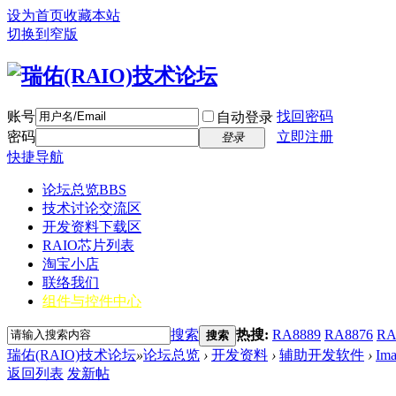
设为首页
收藏本站
切换到窄版
账号
找回密码
自动登录
密码
立即注册
登录
快捷导航
论坛总览
BBS
技术讨论交流区
开发资料下载区
RAIO芯片列表
淘宝小店
联络我们
组件与控件中心
搜索
热搜:
RA8889
RA8876
RA
搜索
瑞佑(RAIO)技术论坛
»
论坛总览
›
开发资料
›
辅助开发软件
›
Im
返回列表
发新帖