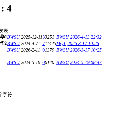
:
4
发表
华1
BWSU
2025-12-11
3
3251
BWSU
2026-4-13 22:32
华2
BWSU
2024-4-7
7
11445
MQL
2026-3-17 10:26
BWSU
2026-2-11
0
1379
BWSU
2026-3-17 10:25
BWSU
2024-5-19
0
6140
BWSU
2024-5-19 08:47
个字符