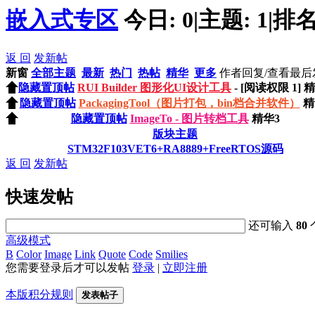
嵌入式专区
今日:
0
|
主题:
1
|
排名
返 回
发新帖
新窗
全部主题
最新
热门
热帖
精华
更多
作者
回复/查看
最后
隐藏置顶帖
RUI Builder 图形化UI设计工具
- [阅读权限
1
]
精
隐藏置顶帖
PackagingTool（图片打包，bin档合并软件）
精
隐藏置顶帖
ImageTo - 图片转档工具
精华3
版块主题
STM32F103VET6+RA8889+FreeRTOS源码
返 回
发新帖
快速发帖
还可输入
80
高级模式
B
Color
Image
Link
Quote
Code
Smilies
您需要登录后才可以发帖
登录
|
立即注册
本版积分规则
发表帖子