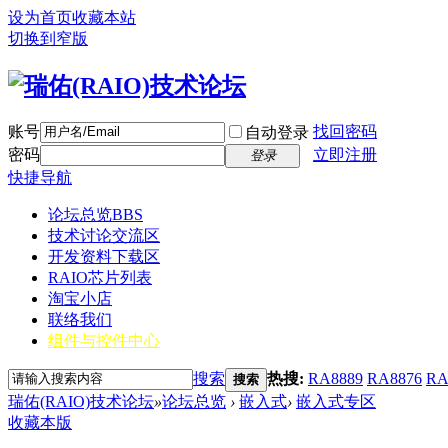
设为首页
收藏本站
切换到窄版
账号
找回密码
自动登录
密码
立即注册
登录
快捷导航
论坛总览
BBS
技术讨论交流区
开发资料下载区
RAIO芯片列表
淘宝小店
联络我们
组件与控件中心
搜索
热搜:
RA8889
RA8876
RA
搜索
瑞佑(RAIO)技术论坛
»
论坛总览
›
嵌入式
›
嵌入式专区
收藏本版