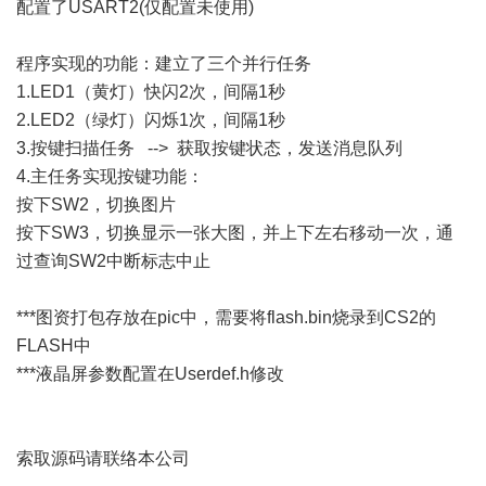
配置了USART2(仅配置未使用)
程序实现的功能：建立了三个并行任务
1.LED1（黄灯）快闪2次，间隔1秒
2.LED2（绿灯）闪烁1次，间隔1秒
3.按键扫描任务 --> 获取按键状态，发送消息队列
4.主任务实现按键功能：
按下SW2，切换图片
按下SW3，切换显示一张大图，并上下左右移动一次，通
过查询SW2中断标志中止
***图资打包存放在pic中，需要将flash.bin烧录到CS2的
FLASH中
***液晶屏参数配置在Userdef.h修改
索取源码请联络本公司