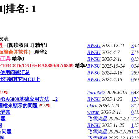
1
|
排名:
1
发表
具
- [阅读权限
1
]
精华1
BWSU
2025-12-11
3
32
，bin档合并软件）
精华2
BWSU
2024-4-7
7
11
转档工具
精华3
BWSU
2026-2-11
0
13
8T6/C6T6+RA8889/RA6809
精华2
BWSU
2025-10-14
0
14
发板使用问题汇总
BWSU
2024-4-16
2
59
76代码到其它MCU上
BWSU
2024-4-15
0
59
liurui067
2026-6-15
6
43
RA6809基础应用方法
...
2
BWSU
2025-1-22
17
3
抓取圖檔來顯示的問題
akira
2026-2-23
8
12
示异常
weran
2026-2-11
0
11
问题
飞雪流星
2026-1-22
2
13
绍
BWSU
2025-11-25
1
15
n问题
飞雪流星
2025-12-25
1
11
问题
飞雪流星
2025-12-14
2
13