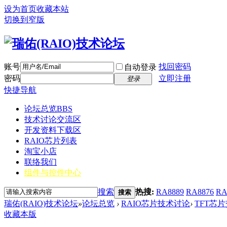
设为首页
收藏本站
切换到窄版
账号
找回密码
自动登录
密码
立即注册
登录
快捷导航
论坛总览
BBS
技术讨论交流区
开发资料下载区
RAIO芯片列表
淘宝小店
联络我们
组件与控件中心
搜索
热搜:
RA8889
RA8876
RA
搜索
瑞佑(RAIO)技术论坛
»
论坛总览
›
RAIO芯片技术讨论
›
TFT芯
收藏本版