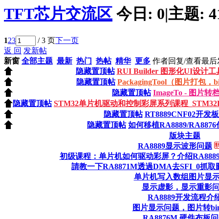
TFT芯片交流区
今日:
0
|
主题:
4
1
2
3
/ 3 页
下一页
返 回
发新帖
新窗
全部主题
最新
热门
热帖
精华
更多
作者
回复/查看
最后
隐藏置顶帖
RUI Builder 图形化UI设计工
隐藏置顶帖
PackagingTool（图片打包
隐藏置顶帖
ImageTo - 图片
隐藏置顶帖
STM32单片机驱动和控制彩屏系列课程_STM32F103C
隐藏置顶帖
RT8889CNF02开
隐藏置顶帖
如何移植RA8889/RA88
版块主题
RA8889显示波形问题
初级课程：单片机如何驱动彩屏？介绍RA8889/
請教一下RA8871M透過DMA去SFI_0
单片机写入数组图片显
显示虚影，显示重影
RA8889开发流程介
图片显示问题，图片转bi
RA8876M 硬件布板