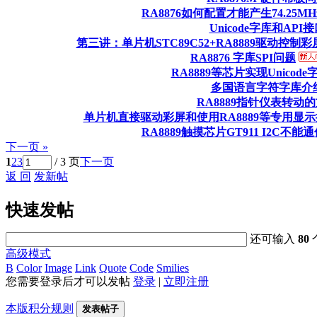
RA8876如何配置才能产生74.25MHz
Unicode字库和API
第三讲：单片机STC89C52+RA8889驱动控制彩
RA8876 字库SPI问题
RA8889等芯片实现Unicod
多国语言字符字库介
RA8889指针仪表转动
单片机直接驱动彩屏和使用RA8889等专用显
RA8889触摸芯片GT911 I2C不
下一页 »
1
2
3
/ 3 页
下一页
返 回
发新帖
快速发帖
还可输入
80
高级模式
B
Color
Image
Link
Quote
Code
Smilies
您需要登录后才可以发帖
登录
|
立即注册
本版积分规则
发表帖子