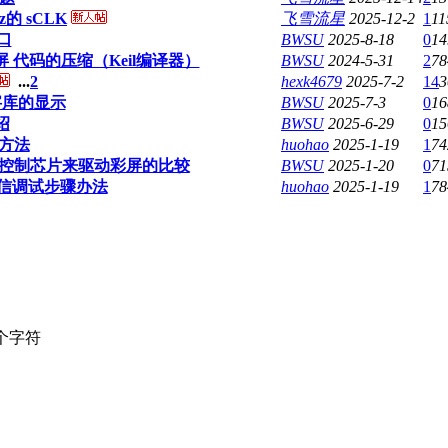
的 sCLK
飞雪流星
2025-12-2
1
11
接口
BWSU
2025-8-18
0
14
屏 代码的压缩（Keil编译器）
BWSU
2024-5-31
2
78
...
2
hexk4679
2025-7-2
14
3
e字库的显示
BWSU
2025-7-3
0
16
绍
BWSU
2025-6-29
0
15
的方法
huohao
2025-1-19
1
74
示控制芯片来驱动彩屏的比较
BWSU
2025-1-20
0
71
能通信调试步骤办法
huohao
2025-1-19
1
78
个字符