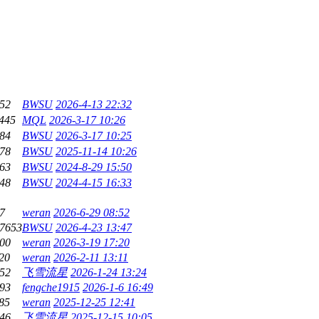
52
BWSU
2026-4-13 22:32
445
MQL
2026-3-17 10:26
84
BWSU
2026-3-17 10:25
78
BWSU
2025-11-14 10:26
63
BWSU
2024-8-29 15:50
48
BWSU
2024-4-15 16:33
7
weran
2026-6-29 08:52
7653
BWSU
2026-4-23 13:47
00
weran
2026-3-19 17:20
20
weran
2026-2-11 13:11
52
飞雪流星
2026-1-24 13:24
93
fengche1915
2026-1-6 16:49
85
weran
2025-12-25 12:41
46
飞雪流星
2025-12-15 10:05