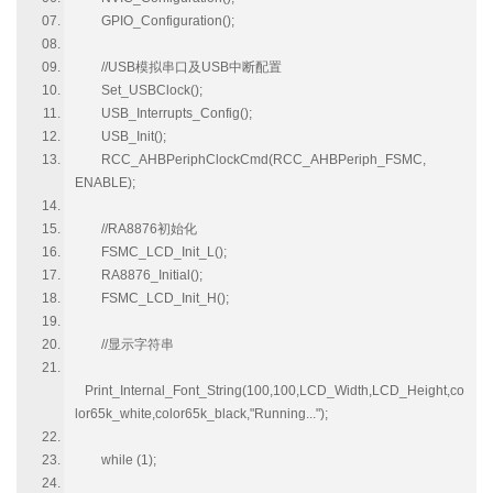
GPIO_Configuration();
//USB模拟串口及USB中断配置
Set_USBClock();
USB_Interrupts_Config();
USB_Init();
RCC_AHBPeriphClockCmd(RCC_AHBPeriph_FSMC,
ENABLE);
//RA8876初始化
FSMC_LCD_Init_L();
RA8876_Initial();
FSMC_LCD_Init_H();
//显示字符串
Print_Internal_Font_String(100,100,LCD_Width,LCD_Height,co
lor65k_white,color65k_black,"Running...");
while (1);