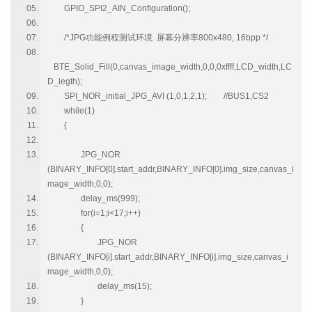
GPIO_SPI2_AIN_Configuration();
/*JPG功能例程测试环境 屏幕分辨率800x480, 16bpp */
BTE_Solid_Fill(0,canvas_image_width,0,0,0xffff,LCD_width,LC
D_legth);
SPI_NOR_initial_JPG_AVI (1,0,1,2,1); //BUS1,CS2
while(1)
{
JPG_NOR
(BINARY_INFO[0].start_addr,BINARY_INFO[0].img_size,canvas_i
mage_width,0,0);
delay_ms(999);
for(i=1;i<17;i++)
{
JPG_NOR
(BINARY_INFO[i].start_addr,BINARY_INFO[i].img_size,canvas_i
mage_width,0,0);
delay_ms(15);
}