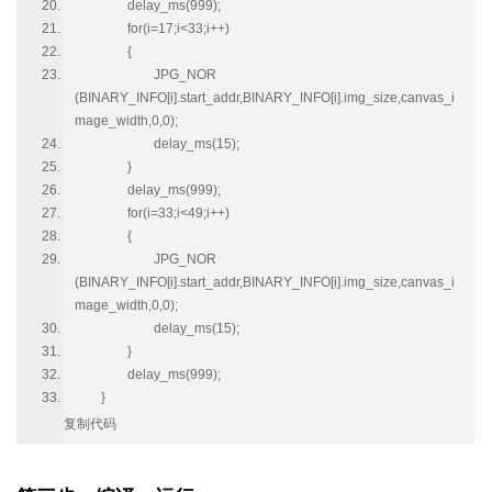
delay_ms(999);
for(i=17;i<33;i++)
{
JPG_NOR
(BINARY_INFO[i].start_addr,BINARY_INFO[i].img_size,canvas_i
mage_width,0,0);
delay_ms(15);
}
delay_ms(999);
for(i=33;i<49;i++)
{
JPG_NOR
(BINARY_INFO[i].start_addr,BINARY_INFO[i].img_size,canvas_i
mage_width,0,0);
delay_ms(15);
}
delay_ms(999);
}
复制代码