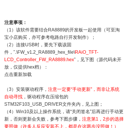
注意事项：
（1）该软件需要结合RA8889的开发板一起使用（可至淘
宝小店购买，亦可参考电路自行开发制作）；
（2）连接USB时，要先下载该固
件，".\FW_v1.2_RA8889_hex_file\
RAiO_TFT-
LCD_Controller_FW_RA8889.hex
"，见下图（源代码未开
放，仅提供hex档）：
点击重新加载
（3）安装驱动程序，
注意一定要“手动更新”，而非让系统
自动寻找
，驱动程序在压缩包的
STM32F103_USB_DRIVER文件夹内，见上图；
（4）Win10及以上操作系统，请“关闭签名”后再进行手动更
新，否则更新会失败，参考下图步骤，
注意第1，2步的选择
要照做（许多人反应安装不上，都是在这两步没照做！）